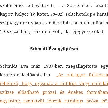
szóló ének két változata – a Sorsénekek között
kapott helyet (IV. kötet, 79–82). Feltehetőleg a hanti
szájhagyományban is előfordult hasonló műfaj a
19. században, csak nem volt, aki lejegyezze őket.
Schmidt Éva gyűjtései
Schmidt Éva már 1987-ben megállapította egy
konferenciaelőadásában:
„Az obi-ugor folklórra
jellemző, hogy ugyanaz a mitikus vagy mondai
szüzsé előadható prózai és énekes formában
egyaránt; ezenkívül létezik ritmikus próza is”.