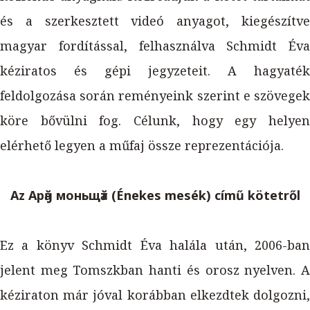
és a szerkesztett videó anyagot, kiegészítve
magyar fordítással, felhasználva Schmidt Éva
kéziratos és gépi jegyzeteit. A hagyaték
feldolgozása során reményeink szerint e szövegek
köre bővülni fog. Célunk, hogy egy helyen
elérhető legyen a műfaj össze reprezentációja.
Az Арӑӈ моньщӑт (Énekes mesék) című kötetről
Ez a könyv Schmidt Éva halála után, 2006-ban
jelent meg Tomszkban hanti és orosz nyelven. A
kéziraton már jóval korábban elkezdtek dolgozni,