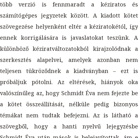
több verzió is fennmaradt a kéziratos és
számítógépes jegyzetek között. A kiadott kötet
szövegezése helyenként eltér a kéziratokétól, így
ennek korrigálására is javaslatokat teszünk. A
különböző kéziratváltozatokból kirajzolódnak a
szerkesztés alapelvei, amelyek azonban nem
teljesen tükröződnek a kiadványban – ezt is
próbáljuk pótolni. Az eltérések, hiányok oka
valószínűleg az, hogy Schmidt Éva nem fejezte be
a kötet összeállítását, nélküle pedig bizonyos
témákat nem tudtak befejezni. Az is látható a
szövegből, hogy a hanti nyelvű lejegyzésbe
Schmidt Éva után mások is belejavítottak, ám e