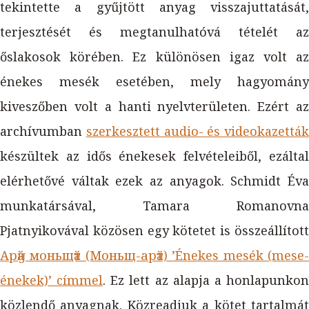
tekintette a gyűjtött anyag visszajuttatását,
terjesztését és megtanulhatóvá tételét az
őslakosok körében. Ez különösen igaz volt az
énekes mesék esetében, mely hagyomány
kiveszőben volt a hanti nyelvterületen. Ezért az
archívumban
szerkesztett audio- és videokazetták
készültek az idős énekesek felvételeiből, ezáltal
elérhetővé váltak ezek az anyagok. Schmidt Éva
munkatársával, Tamara Romanovna
Pjatnyikovával közösen egy kötetet is összeállított
Арӑӈ моньщӑт (Моньщ-арӑт) ’Énekes mesék (mese-
énekek)’ címmel
. Ez lett az alapja a honlapunko
közlendő anyagnak. Közreadjuk a kötet tartalmát