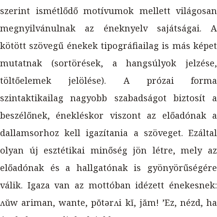
szerint ismétlődő motívumok mellett világosan
megnyilvánulnak az éneknyelv sajátságai. A
kötött szövegű énekek tipográfiailag is más képet
mutatnak (sortörések, a hangsúlyok jelzése,
töltőelemek jelölése). A prózai forma
szintaktikailag nagyobb szabadságot biztosít a
beszélőnek, énekléskor viszont az előadónak a
dallamsorhoz kell igazítania a szöveget. Ezáltal
olyan új esztétikai minőség jön létre, mely az
előadónak és a hallgatónak is gyönyörűségére
válik. Igaza van az mottóban idézett énekesnek:
ʌŭw ariman, wante, pŏtərʌi kĭ, jăm! ’Ez, nézd, ha