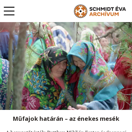
Műfajok határán – az énekes mesék