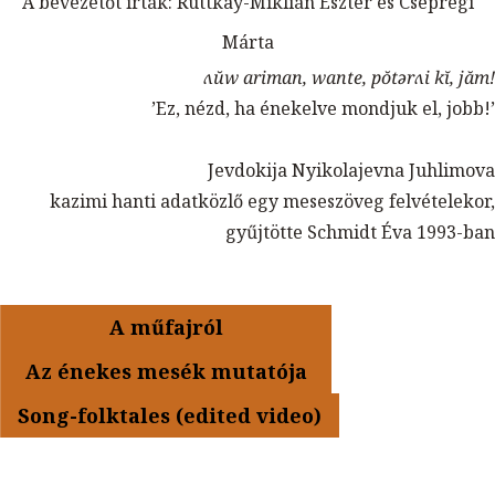
A bevezetőt írták: Ruttkay-Miklián Eszter és Csepregi
Márta
ʌŭw ariman, wante, pŏtərʌi kĭ, jăm!
’Ez, nézd, ha énekelve mondjuk el, jobb!’
Jevdokija Nyikolajevna Juhlimova
kazimi hanti adatközlő egy meseszöveg felvételekor,
gyűjtötte Schmidt Éva 1993-ban
A műfajról
Az énekes mesék mutatója
Song-folktales (edited video)