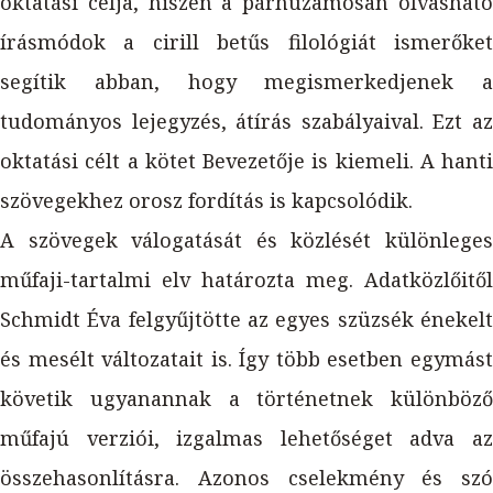
oktatási célja, hiszen a párhuzamosan olvasható
írásmódok a cirill betűs filológiát ismerőket
segítik abban, hogy megismerkedjenek a
tudományos lejegyzés, átírás szabályaival. Ezt az
oktatási célt a kötet Bevezetője is kiemeli. A hanti
szövegekhez orosz fordítás is kapcsolódik.
A szövegek válogatását és közlését különleges
műfaji-tartalmi elv határozta meg. Adatközlőitől
Schmidt Éva felgyűjtötte az egyes szüzsék énekelt
és mesélt változatait is. Így több esetben egymást
követik ugyanannak a történetnek különböző
műfajú verziói, izgalmas lehetőséget adva az
összehasonlításra. Azonos cselekmény és szó