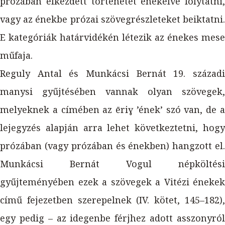
prózában elkezdett történetet énekelve folytatni,
vagy az énekbe prózai szövegrészleteket beiktatni.
E kategóriák határvidékén létezik az énekes mese
műfaja.
Reguly Antal és Munkácsi Bernát 19. századi
manysi gyűjtésében vannak olyan szövegek,
melyeknek a címében az ēriɣ ’ének’ szó van, de a
lejegyzés alapján arra lehet következtetni, hogy
prózában (vagy prózában és énekben) hangzott el.
Munkácsi Bernát Vogul népköltési
gyűjteményében ezek a szövegek a Vitézi énekek
című fejezetben szerepelnek (IV. kötet, 145–182),
egy pedig – az idegenbe férjhez adott asszonyról