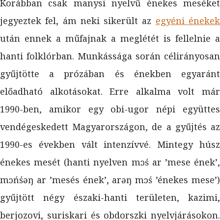
Korábban csak manysi nyelvű énekes meséket
jegyeztek fel, ám neki sikerült az
egyéni éneke
után ennek a műfajnak a meglétét is fellelnie a
hanti folklórban. Munkássága során célirányosan
gyűjtötte a prózában és énekben egyaránt
előadható alkotásokat. Erre alkalma volt már
1990-ben, amikor egy obi-ugor népi együttes
vendégeskedett Magyarországon, de a gyűjtés az
1990-es években vált intenzívvé. Mintegy húsz
énekes mesét (hanti nyelven mɔś ar ’mese ének’,
mɔńśəŋ ar ’mesés ének’, arəŋ mɔś ’énekes mese’)
gyűjtött négy északi-hanti területen, kazimi,
berjozovi, suriskari és obdorszki nyelvjárásokon.