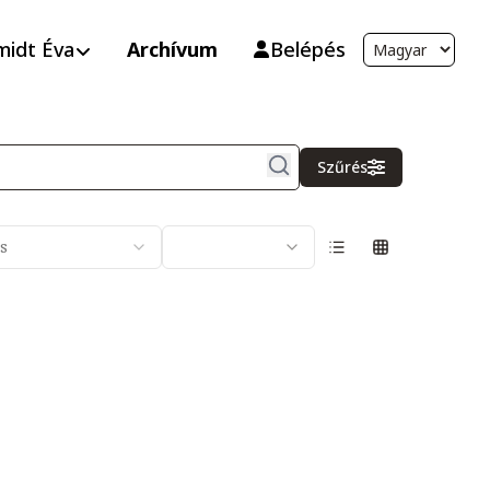
midt Éva
Archívum
Belépés
Szűrés
s