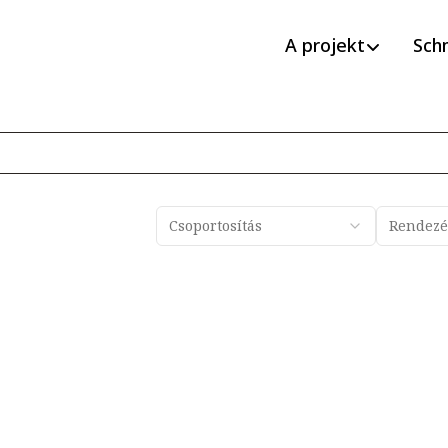
A projekt
Sch
Csoportosítás
Rendezé