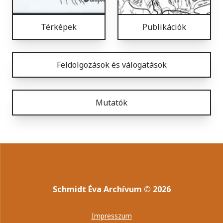
Térképek
Publikációk
Feldolgozások és válogatások
Mutatók
Schmidt Éva Archívum
©
2026
Impresszum